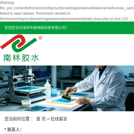
Warning:
file_put_contents(/home/szsnlhgnscztsrnalnhyg/wwwroot/data/cache/license_cach
failed to open stream: Permission denied in
/home/szsnlhgnscztsrnalnhyg/wwwroot/source/model/api.class.php on line 215
欢迎您访问深圳市南林胶科技有限公司！
您当前的位置 ：
首 页
> 在线留言
*
联系人
：